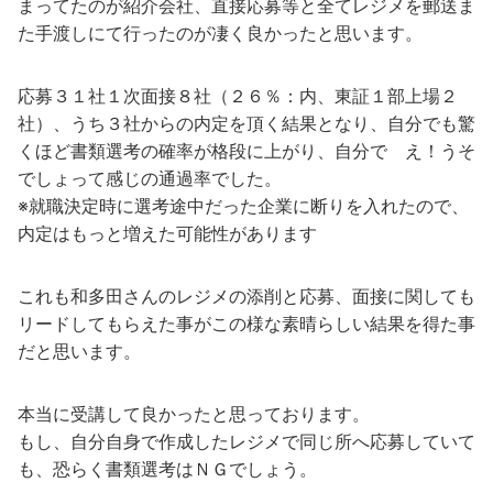
まってたのが紹介会社、直接応募等と全てレジメを郵送ま
た手渡しにて行ったのが凄く良かったと思います。
応募３１社１次面接８社（２６％：内、東証１部上場２
社）、うち３社からの内定を頂く結果となり、自分でも驚
くほど書類選考の確率が格段に上がり、自分で え！うそ
でしょって感じの通過率でした。
※就職決定時に選考途中だった企業に断りを入れたので、
内定はもっと増えた可能性があります
これも和多田さんのレジメの添削と応募、面接に関しても
リードしてもらえた事がこの様な素晴らしい結果を得た事
だと思います。
本当に受講して良かったと思っております。
もし、自分自身で作成したレジメで同じ所へ応募していて
も、恐らく書類選考はＮＧでしょう。