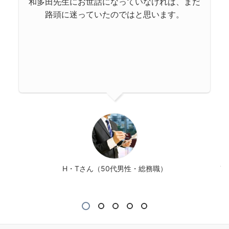
和多田先生にお世話になっていなければ、まだ
路頭に迷っていたのではと思います。
理）
H・Tさん（50代男性・総務職）
Y
1
2
3
4
5