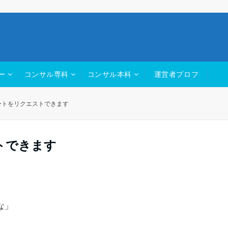
ー
コンサル専科
コンサル本科
運営者プロフ
ートをリクエストできます
トできます
な」